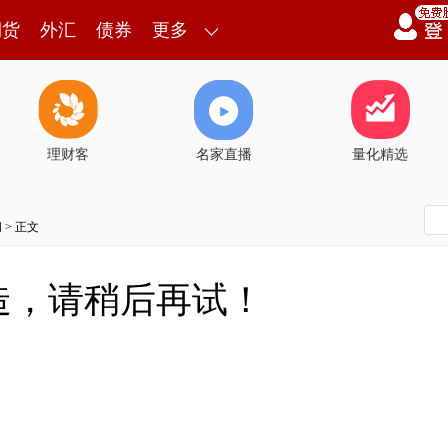
期货
外汇
债券
更多
理财客
名家直播
量化精选
闻
> 正文
造，请稍后再试！