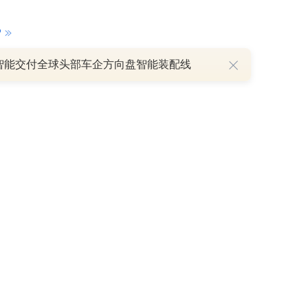
P
智能交付全球头部车企方向盘智能装配线
重磅利好刺激叠加估值修复预期 主力逆势抄底一只中药龙头股
16 07:29
簧没坏，只是暂时被压住
8:13
部区间已探明，但过程不会一帆风顺
7:48