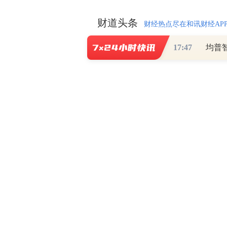
财道头条
财经热点尽在和讯财经AP
17:47
均普
秦蠡论股专栏 07-
【日报】弹
脱水君 07-15 0
【日报】底
脱水君 07-14 0